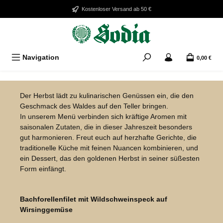
Zum Hauptinhalt springen
Kostenloser Versand ab 50 €
Navigation
0,00 €
Bildergalerie überspringen
Der Herbst lädt zu kulinarischen Genüssen ein, die den
Geschmack des Waldes auf den Teller bringen.
In unserem Menü verbinden sich kräftige Aromen mit
saisonalen Zutaten, die in dieser Jahreszeit besonders
gut harmonieren. Freut euch auf herzhafte Gerichte, die
traditionelle Küche mit feinen Nuancen kombinieren, und
ein Dessert, das den goldenen Herbst in seiner süßesten
Form einfängt.
Bildergalerie überspringen
Bachforellenfilet mit Wildschweinspeck auf
Wirsinggemüse