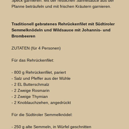
Speck garnieren. Mit der restlichen Sahnesauce aus der
Pfanne beträufeln und mit frischen Kräutern garnieren.
Bildergalerie überspringen
Traditionell gebratenes Rehrückenfilet mit Südtiroler
Semmelknödeln und Wildsauce mit Johannis- und
Brombeeren
ZUTATEN (für 4 Personen)
Für das Rehrückenfilet:
- 800 g Rehrückenfilet, pariert
- Salz und Pfeffer aus der Mühle
- 2 EL Butterschmalz
- 2 Zweige Rosmarin
- 2 Zweige Thymian
- 2 Knoblauchzehen, angedrückt
Für die Südtiroler Semmelknödel:
- 250 g alte Semmeln, in Würfel geschnitten