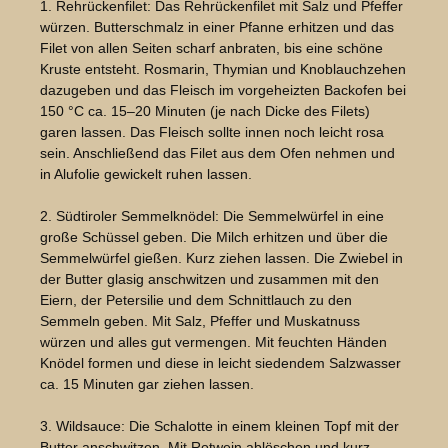
1. Rehrückenfilet: Das Rehrückenfilet mit Salz und Pfeffer
würzen. Butterschmalz in einer Pfanne erhitzen und das
Filet von allen Seiten scharf anbraten, bis eine schöne
Kruste entsteht. Rosmarin, Thymian und Knoblauchzehen
dazugeben und das Fleisch im vorgeheizten Backofen bei
150 °C ca. 15–20 Minuten (je nach Dicke des Filets)
garen lassen. Das Fleisch sollte innen noch leicht rosa
sein. Anschließend das Filet aus dem Ofen nehmen und
in Alufolie gewickelt ruhen lassen.
2. Südtiroler Semmelknödel: Die Semmelwürfel in eine
große Schüssel geben. Die Milch erhitzen und über die
Semmelwürfel gießen. Kurz ziehen lassen. Die Zwiebel in
der Butter glasig anschwitzen und zusammen mit den
Eiern, der Petersilie und dem Schnittlauch zu den
Semmeln geben. Mit Salz, Pfeffer und Muskatnuss
würzen und alles gut vermengen. Mit feuchten Händen
Knödel formen und diese in leicht siedendem Salzwasser
ca. 15 Minuten gar ziehen lassen.
3. Wildsauce: Die Schalotte in einem kleinen Topf mit der
Butter anschwitzen. Mit Rotwein ablöschen und kurz