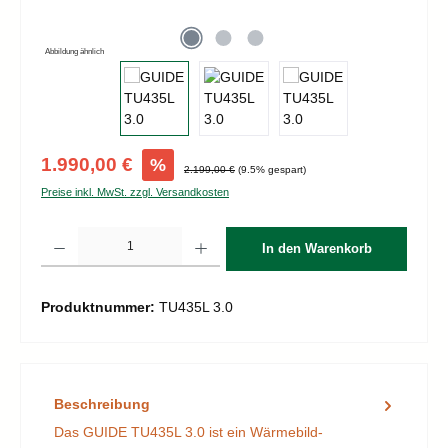
Abbildung ähnlich
Verkaufspreis:
1.990,00 €
%
Regulärer Preis:
2.199,00 €
(9.5% gespart)
Preise inkl. MwSt. zzgl. Versandkosten
Produkt Anzahl: Gib den gewünschten Wert ein oder benutze die Schaltflächen um d
In den Warenkorb
Produktnummer:
TU435L 3.0
Beschreibung
Das GUIDE TU435L 3.0 ist ein Wärmebild-