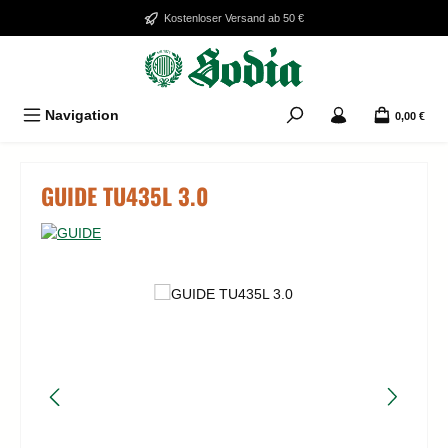
Zum Hauptinhalt springen
Kostenloser Versand ab 50 €
Navigation
0,00 €
GUIDE TU435L 3.0
Bildergalerie überspringen