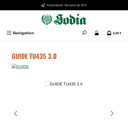
Zum Hauptinhalt springen
Kostenloser Versand ab 50 €
Navigation
0,00 €
GUIDE TU435 3.0
Bildergalerie überspringen