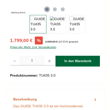
Abbildung ähnlich
Verkaufspreis:
1.799,00 €
%
Regulärer Preis:
1.999,00 €
(10.01% gespart)
Preise inkl. MwSt. zzgl. Versandkosten
Produkt Anzahl: Gib den gewünschten Wert ein oder benutze die Schaltflächen um d
In den Warenkorb
Produktnummer:
TU435 3.0
Beschreibung
Das GUIDE TU435 3.0 ist ein hochmodernes