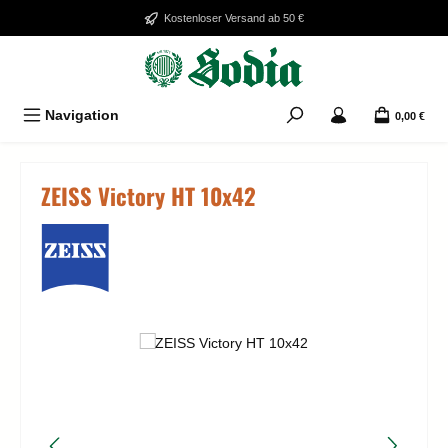
Zum Hauptinhalt springen
Kostenloser Versand ab 50 €
Navigation
0,00 €
ZEISS Victory HT 10x42
Bildergalerie überspringen