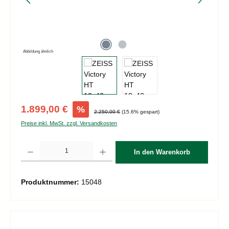
Abbildung ähnlich
Verkaufspreis:
1.899,00 €
%
Regulärer Preis:
2.250,00 €
(15.6% gespart)
Preise inkl. MwSt. zzgl. Versandkosten
Produkt Anzahl: Gib den gewünschten Wert ein oder benutze die Schaltflächen um d
In den Warenkorb
Produktnummer:
15048