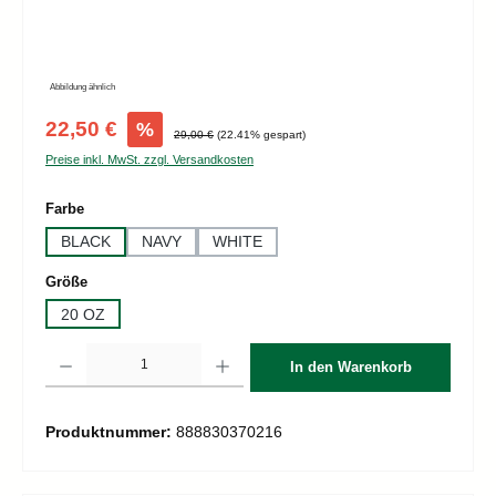
Abbildung ähnlich
Verkaufspreis:
22,50 €
%
Regulärer Preis:
29,00 €
(22.41% gespart)
Preise inkl. MwSt. zzgl. Versandkosten
auswählen
Farbe
BLACK
NAVY
WHITE
auswählen
Größe
20 OZ
Produkt Anzahl: Gib den gewünschten Wert ein oder benutze die Schaltflächen um d
In den Warenkorb
Produktnummer:
888830370216