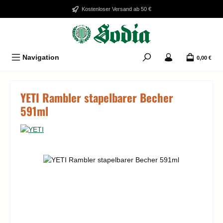
Zum Hauptinhalt springen
Kostenloser Versand ab 50 €
Navigation
0,00 €
YETI Rambler stapelbarer Becher
591ml
Bildergalerie überspringen