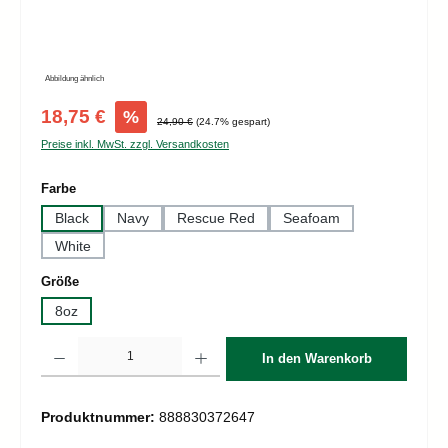
Abbildung ähnlich
Verkaufspreis:
18,75 €
%
Regulärer Preis:
24,90 €
(24.7% gespart)
Preise inkl. MwSt. zzgl. Versandkosten
auswählen
Farbe
Black
Navy
Rescue Red
Seafoam
White
auswählen
Größe
8oz
Produkt Anzahl: Gib den gewünschten Wert ein oder benutze die Schaltflächen um d
In den Warenkorb
Produktnummer:
888830372647