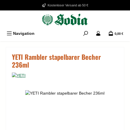
Zum Hauptinhalt springen
Kostenloser Versand ab 50 €
Navigation
0,00 €
YETI Rambler stapelbarer Becher
236ml
Bildergalerie überspringen