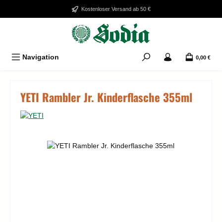
Zum Hauptinhalt springen
Kostenloser Versand ab 50 €
Navigation
0,00 €
YETI Rambler Jr. Kinderflasche 355ml
Bildergalerie überspringen