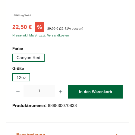
Abbildung ähnlich
Verkaufspreis:
22,50 €
%
Regulärer Preis:
29,00 €
(22.41% gespart)
Preise inkl. MwSt. zzgl. Versandkosten
auswählen
Farbe
Canyon Red
auswählen
Größe
12oz
Produkt Anzahl: Gib den gewünschten Wert ein oder benutze die Schaltflächen um d
In den Warenkorb
Produktnummer:
888830070833
Beschreibung