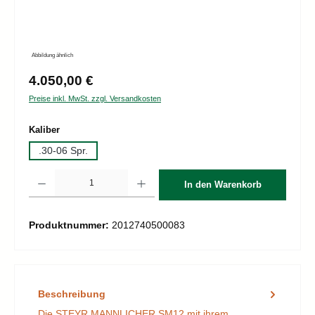
Abbildung ähnlich
Regulärer Preis:
4.050,00 €
Preise inkl. MwSt. zzgl. Versandkosten
auswählen
Kaliber
.30-06 Spr.
Produkt Anzahl: Gib den gewünschten Wert ein oder benutze die Schaltflächen um d
In den Warenkorb
Produktnummer:
2012740500083
Beschreibung
Die STEYR MANNLICHER SM12 mit ihrem