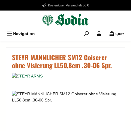
Zum Hauptinhalt springen
Kostenloser Versand ab 50 €
Navigation
0,00 €
STEYR MANNLICHER SM12 Goiserer
ohne Visierung LL50,8cm .30-06 Spr.
Bildergalerie überspringen