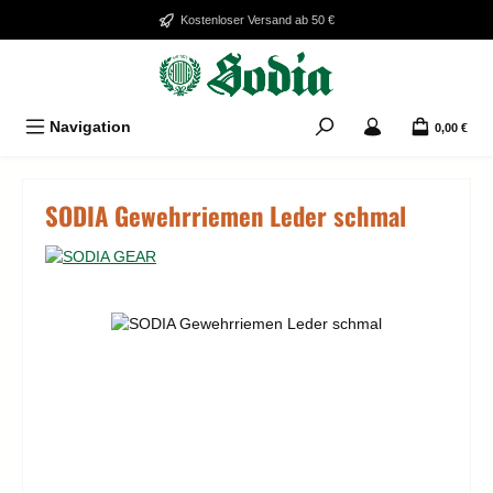
Zum Hauptinhalt springen
Kostenloser Versand ab 50 €
Navigation
0,00 €
SODIA Gewehrriemen Leder schmal
Bildergalerie überspringen