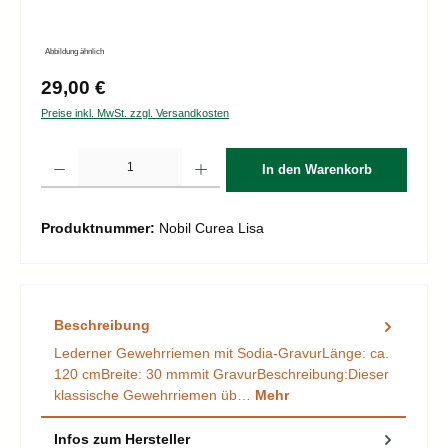
Abbildung ähnlich
Regulärer Preis:
29,00 €
Preise inkl. MwSt. zzgl. Versandkosten
Produkt Anzahl: Gib den gewünschten Wert ein oder benutze die Schaltflächen um d
In den Warenkorb
Produktnummer:
Nobil Curea Lisa
Beschreibung
Lederner Gewehrriemen mit Sodia-GravurLänge: ca.
120 cmBreite: 30 mmmit GravurBeschreibung:Dieser
klassische Gewehrriemen üb…
Mehr
Infos zum Hersteller