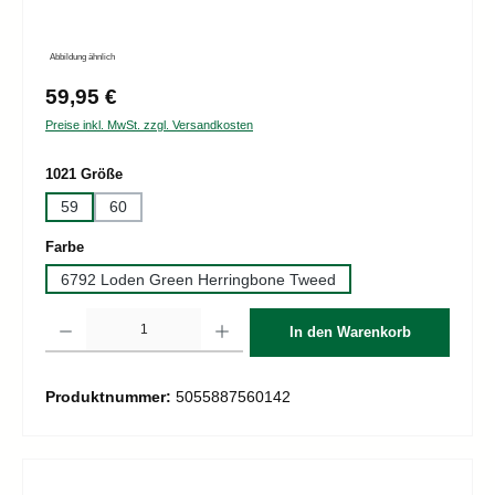
Abbildung ähnlich
Regulärer Preis:
59,95 €
Preise inkl. MwSt. zzgl. Versandkosten
auswählen
1021 Größe
59
60
auswählen
Farbe
6792 Loden Green Herringbone Tweed
Produkt Anzahl: Gib den gewünschten Wert ein oder benutze die Schaltflächen um d
In den Warenkorb
Produktnummer:
5055887560142