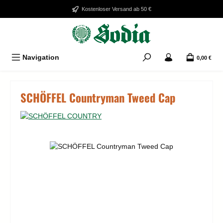
Zum Hauptinhalt springen
Kostenloser Versand ab 50 €
Navigation
0,00 €
SCHÖFFEL Countryman Tweed Cap
Bildergalerie überspringen