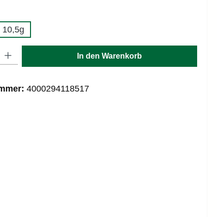
uswählen
c 10,5g
: Gib den gewünschten Wert ein oder benutze die Schaltflächen um die
In den Warenkorb
ummer:
4000294118517