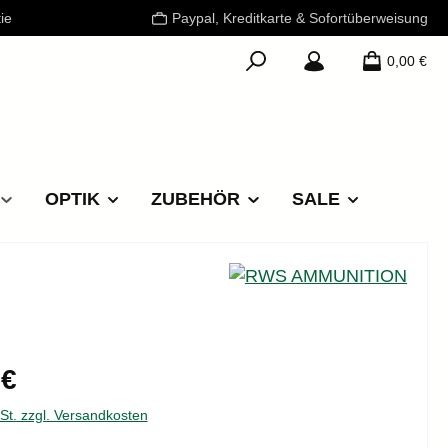
ie
Paypal, Kreditkarte & Sofortüberweisung
0,00 €
OPTIK
ZUBEHÖR
SALE
reis:
 €
wSt. zzgl. Versandkosten