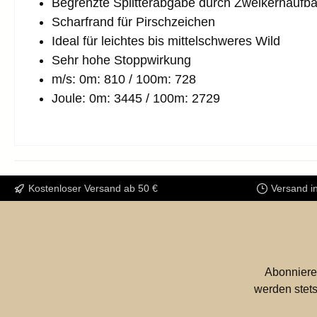
Begrenzte Splitterabgabe durch Zweikernaufb
Scharfrand für Pirschzeichen
Ideal für leichtes bis mittel­schweres Wild
Sehr hohe Stoppwirkung
m/s: 0m: 810 / 100m: 728
Joule: 0m: 3445 / 100m: 2729
Kostenloser Versand ab 50 €
Versand i
Abonniere
werden stets