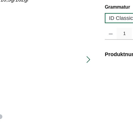
a
Grammatur
ID Classi
Produkt Anzahl
Produktn