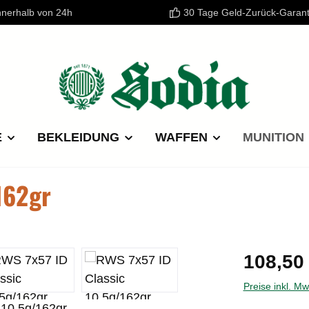
nnerhalb von 24h
30 Tage Geld-Zurück-Garant
E
BEKLEIDUNG
WAFFEN
MUNITION
162gr
Regulärer P
108,50
Preise inkl. M