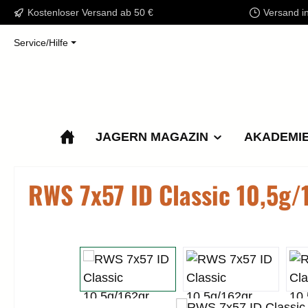
Kostenloser Versand ab 50 €
Versand i
m Hauptinhalt springen
Zur Suche springen
Zur Hauptnavigation springen
Service/Hilfe
JAGERN MAGAZIN
AKADEMI
RWS 7x57 ID Classic 10,5g/
Bildergalerie überspringen