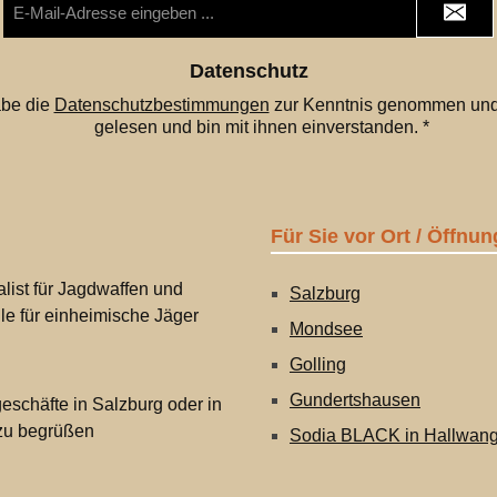
Mail-
Adresse
*
Datenschutz
abe die
Datenschutzbestimmungen
zur Kenntnis genommen und
gelesen und bin mit ihnen einverstanden.
*
Für Sie vor Ort / Öffnun
list für Jagdwaffen und
Salzburg
lle für einheimische Jäger
Mondsee
Golling
Gundertshausen
eschäfte in Salzburg oder in
 zu begrüßen
Sodia BLACK in Hallwan