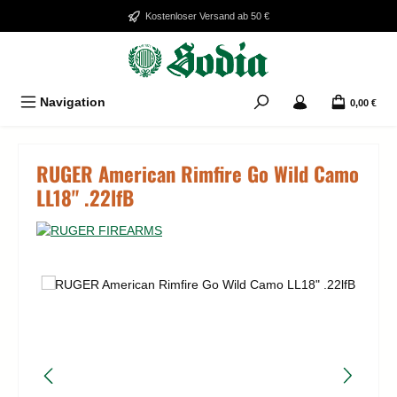
Zum Hauptinhalt springen
Kostenloser Versand ab 50 €
Navigation
0,00 €
RUGER American Rimfire Go Wild Camo
LL18" .22lfB
Bildergalerie überspringen