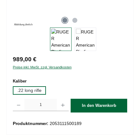
Abbildung ähnlich
Regulärer Preis:
989,00 €
Preise inkl. MwSt. zzgl. Versandkosten
auswählen
Kaliber
.22 long rifle
Produkt Anzahl: Gib den gewünschten Wert ein oder benutze die Schaltflächen um d
In den Warenkorb
Produktnummer:
2053111500189