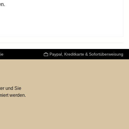
en.
ie
Paypal, Kreditkarte & Sofortüberweisung
er und Sie
miert werden.