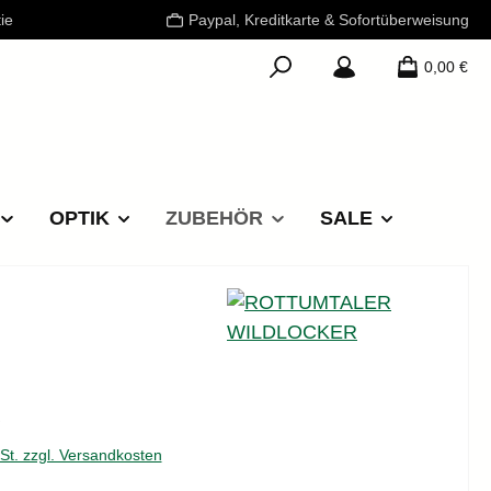
ie
Paypal, Kreditkarte & Sofortüberweisung
0,00 €
OPTIK
ZUBEHÖR
SALE
reis:
€
wSt. zzgl. Versandkosten