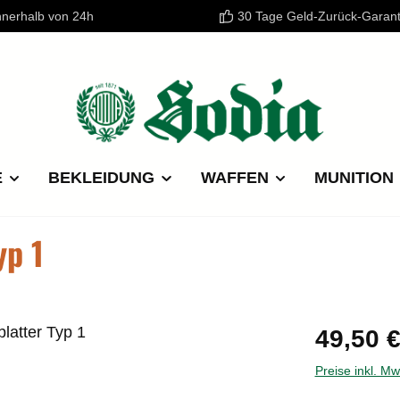
nnerhalb von 24h
30 Tage Geld-Zurück-Garant
E
BEKLEIDUNG
WAFFEN
MUNITION
yp 1
Regulärer P
49,50 
Preise inkl. M