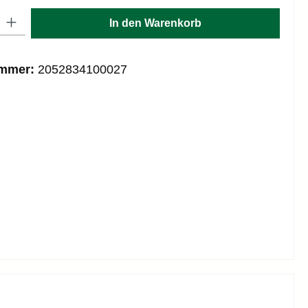
: Gib den gewünschten Wert ein oder benutze die Schaltflächen um die
In den Warenkorb
ummer:
2052834100027