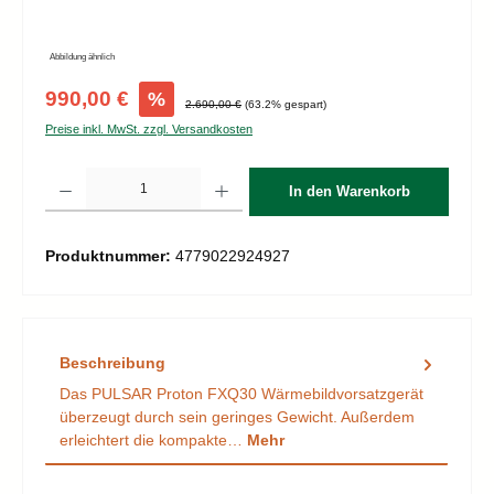
Abbildung ähnlich
Verkaufspreis:
990,00 €
%
Regulärer Preis:
2.690,00 €
(63.2% gespart)
Preise inkl. MwSt. zzgl. Versandkosten
Produkt Anzahl: Gib den gewünschten Wert ein oder benutze die Schaltflächen um d
In den Warenkorb
Produktnummer:
4779022924927
Beschreibung
Das PULSAR Proton FXQ30 Wärmebildvorsatzgerät
überzeugt durch sein geringes Gewicht. Außerdem
erleichtert die kompakte…
Mehr