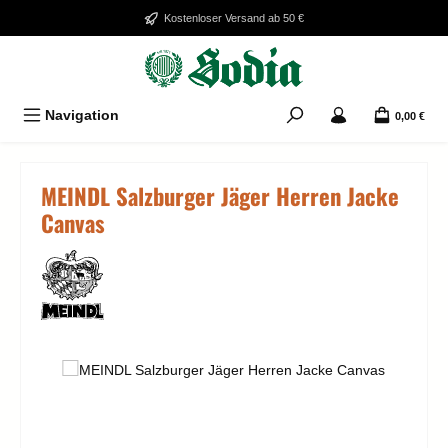
Zum Hauptinhalt springen
Kostenloser Versand ab 50 €
Navigation
0,00 €
MEINDL Salzburger Jäger Herren Jacke
Canvas
Bildergalerie überspringen