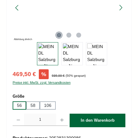
Abbildung ähnlich
Verkaufspreis:
469,50 €
%
Regulärer Preis:
939,00 €
(50% gespart)
Preise inkl. MwSt. zzgl. Versandkosten
auswählen
Größe
56
58
106
Produkt Anzahl: Gib den gewünschten Wert ein oder benutze die Schaltflächen um d
In den Warenkorb