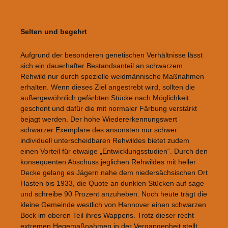
Bildergalerie überspringen
Selten und begehrt
Aufgrund der besonderen genetischen Verhältnisse lässt
sich ein dauerhafter Bestandsanteil an schwarzem
Rehwild nur durch spezielle weidmännische Maßnahmen
erhalten. Wenn dieses Ziel angestrebt wird, sollten die
außergewöhnlich gefärbten Stücke nach Möglichkeit
geschont und dafür die mit normaler Färbung verstärkt
bejagt werden. Der hohe Wiedererkennungswert
schwarzer Exemplare des ansonsten nur schwer
individuell unterscheidbaren Rehwildes bietet zudem
einen Vorteil für etwaige „Entwicklungsstudien“. Durch den
konsequenten Abschuss jeglichen Rehwildes mit heller
Decke gelang es Jägern nahe dem niedersächsischen Ort
Hasten bis 1933, die Quote an dunklen Stücken auf sage
und schreibe 90 Prozent anzuheben. Noch heute trägt die
kleine Gemeinde westlich von Hannover einen schwarzen
Bock im oberen Teil ihres Wappens. Trotz dieser recht
extremen Hegemaßnahmen in der Vergangenheit stellt