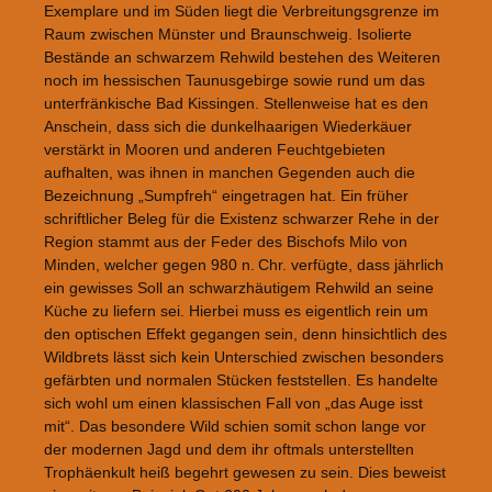
Exemplare und im Süden liegt die Verbreitungsgrenze im
Raum zwischen Münster und Braunschweig. Isolierte
Bestände an schwarzem Rehwild bestehen des Weiteren
noch im hessischen Taunusgebirge sowie rund um das
unterfränkische Bad Kissingen. Stellenweise hat es den
Anschein, dass sich die dunkelhaarigen Wiederkäuer
verstärkt in Mooren und anderen Feuchtgebieten
aufhalten, was ihnen in manchen Gegenden auch die
Bezeichnung „Sumpfreh“ eingetragen hat. Ein früher
schriftlicher Beleg für die Existenz schwarzer Rehe in der
Region stammt aus der Feder des Bischofs Milo von
Minden, welcher gegen 980 n. Chr. verfügte, dass jährlich
ein gewisses Soll an schwarzhäutigem Rehwild an seine
Küche zu liefern sei. Hierbei muss es eigentlich rein um
den optischen Effekt gegangen sein, denn hinsichtlich des
Wildbrets lässt sich kein Unterschied zwischen besonders
gefärbten und normalen Stücken feststellen. Es handelte
sich wohl um einen klassischen Fall von „das Auge isst
mit“. Das besondere Wild schien somit schon lange vor
der modernen Jagd und dem ihr oftmals unterstellten
Trophäenkult heiß begehrt gewesen zu sein. Dies beweist