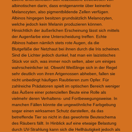
albinotischen darin, dass erstgenannte über keinerlei
Melanozyten, also pigmentbildende Zellen verfügen.
Albinos hingegen besitzen grundsätzlich Melanozyten,
welche jedoch kein Melanin produzieren können.
Hinsichtlich der äußerlichen Erscheinung lässt sich mittels
der Augenfarbe eine Unterscheidung treffen. Echte
Albinos haben nämlich stets rote Augen, da die
Blutgefäße der Netzhaut bei ihnen durch die Iris scheinen.
Sind die Lichter jedoch dunkel, hat man ein laizistisches
Stück vor sich, was immer noch selten, aber um einiges
wahrscheinlicher ist. Obwohl Weißlinge sich in der Regel
sehr deutlich von ihren Artgenossen abheben, fallen sie
nicht unbedingt häufigen Raubtieren zum Opfer. Für
zahlreiche Prädatoren spielt im optischen Bereich weniger
das Äußere einer potenziellen Beute eine Rolle als
vielmehr deren Verhaltens- und Fortbewegungsweise. In
manchen Fällen könnte die ungewöhnliche Farbgebung
sogar einen wirksamen Schutz darstellen, da das
betreffende Tier so nicht in das gewohnte Beuteschema
des Räubers fällt. In Hinblick auf eine etwaige Belastung
durch UV-Strahlung kann sich die Hellhäutigkeit jedoch als