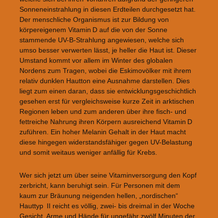
Sonneneinstrahlung in diesen Erdteilen durchgesetzt hat.
Der menschliche Organismus ist zur Bildung von
körpereigenem Vitamin D auf die von der Sonne
stammende UV-B-Strahlung angewiesen, welche sich
umso besser verwerten lässt, je heller die Haut ist. Dieser
Umstand kommt vor allem im Winter des globalen
Nordens zum Tragen, wobei die Eskimovölker mit ihrem
relativ dunklen Hautton eine Ausnahme darstellen. Dies
liegt zum einen daran, dass sie entwicklungsgeschichtlich
gesehen erst für vergleichsweise kurze Zeit in arktischen
Regionen leben und zum anderen über ihre fisch- und
fettreiche Nahrung ihren Körpern ausreichend Vitamin D
zuführen. Ein hoher Melanin Gehalt in der Haut macht
diese hingegen widerstandsfähiger gegen UV-Belastung
und somit weitaus weniger anfällig für Krebs.
Wer sich jetzt um über seine Vitaminversorgung den Kopf
zerbricht, kann beruhigt sein. Für Personen mit dem
kaum zur Bräunung neigenden hellen, „nordischen“
Hauttyp II reicht es völlig, zwei- bis dreimal in der Woche
Gesicht, Arme und Hände für ungefähr zwölf Minuten der