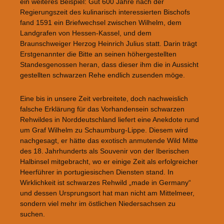
ein weiteres Beispiel: Gut 600 Jahre nach der
Regierungszeit des kulinarisch interessierten Bischofs
fand 1591 ein Briefwechsel zwischen Wilhelm, dem
Landgrafen von Hessen-Kassel, und dem
Braunschweiger Herzog Heinrich Julius statt. Darin trägt
Erstgenannter die Bitte an seinen höhergestellten
Standesgenossen heran, dass dieser ihm die in Aussicht
gestellten schwarzen Rehe endlich zusenden möge.
Eine bis in unsere Zeit verbreitete, doch nachweislich
falsche Erklärung für das Vorhandensein schwarzen
Rehwildes in Norddeutschland liefert eine Anekdote rund
um Graf Wilhelm zu Schaumburg-Lippe. Diesem wird
nachgesagt, er hätte das exotisch anmutende Wild Mitte
des 18. Jahrhunderts als Souvenir von der Iberischen
Halbinsel mitgebracht, wo er einige Zeit als erfolgreicher
Heerführer in portugiesischen Diensten stand. In
Wirklichkeit ist schwarzes Rehwild „made in Germany“
und dessen Ursprungsort hat man nicht am Mittelmeer,
sondern viel mehr im östlichen Niedersachsen zu
suchen.