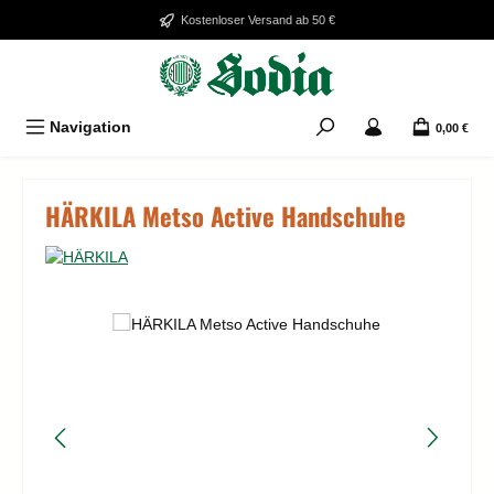
Zum Hauptinhalt springen
Kostenloser Versand ab 50 €
Navigation
0,00 €
HÄRKILA Metso Active Handschuhe
Bildergalerie überspringen