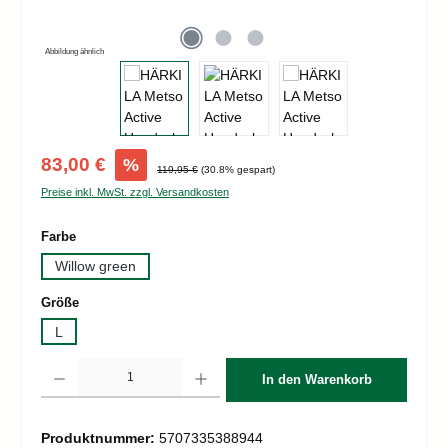
Abbildung ähnlich
Verkaufspreis:
83,00 €
%
Regulärer Preis:
119,95 €
(30.8% gespart)
Preise inkl. MwSt. zzgl. Versandkosten
auswählen
Farbe
Willow green
auswählen
Größe
L
Produkt Anzahl: Gib den gewünschten Wert ein oder benutze die Schaltflächen um d
In den Warenkorb
Produktnummer:
5707335388944