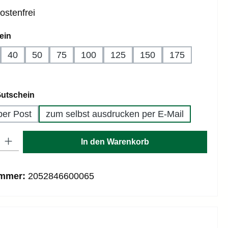
stenfrei
auswählen
ein
40
50
75
100
125
150
175
auswählen
Gutschein
per Post
zum selbst ausdrucken per E-Mail
: Gib den gewünschten Wert ein oder benutze die Schaltflächen um die
In den Warenkorb
ummer:
2052846600065