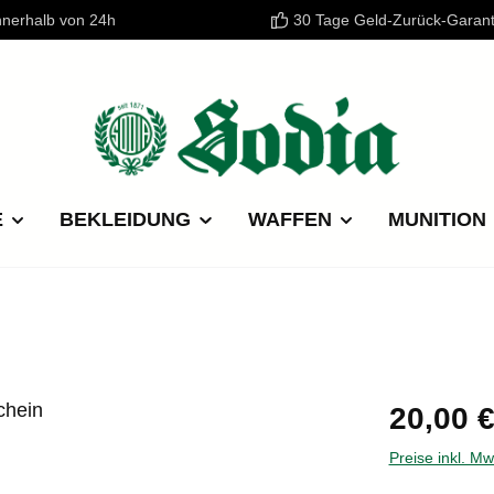
nnerhalb von 24h
30 Tage Geld-Zurück-Garant
E
BEKLEIDUNG
WAFFEN
MUNITION
Regulärer P
20,00 
Preise inkl. M