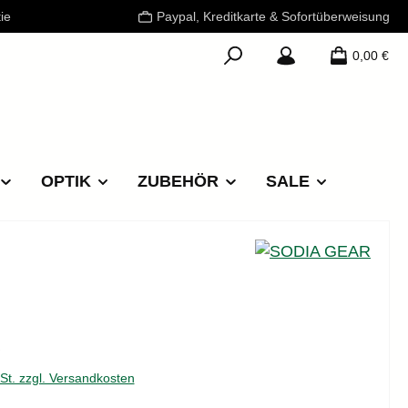
ie
Paypal, Kreditkarte & Sofortüberweisung
0,00 €
OPTIK
ZUBEHÖR
SALE
reis:
€
wSt. zzgl. Versandkosten