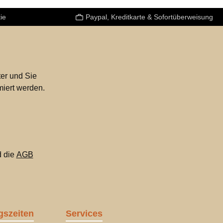
ie
Paypal, Kreditkarte & Sofortüberweisung
er und Sie
miert werden.
 die
AGB
gszeiten
Services