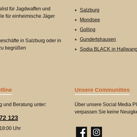
list für Jagdwaffen und
Salzburg
lle für einheimische Jäger
Mondsee
Golling
Gundertshausen
eschäfte in Salzburg oder in
 zu begrüßen
Sodia BLACK in Hallwan
tline
Unsere Communities
g und Beratung unter:
Über unsere Social Media Pl
verpassen Sie keine Neuigke
72 123
 18:00 Uhr
Facebook
Instagram