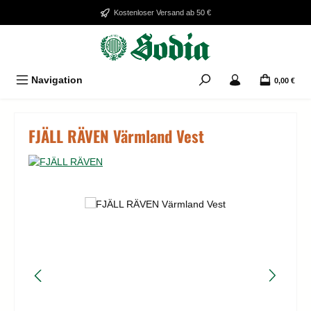
Zum Hauptinhalt springen
Kostenloser Versand ab 50 €
Navigation
0,00 €
FJÄLL RÄVEN Värmland Vest
Bildergalerie überspringen