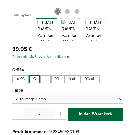
Abbildung ähnlich
Regulärer Preis:
99,95 €
Preise inkl. MwSt. zzgl. Versandkosten
auswählen
Größe
XXS
S
L
XL
XXL
XXXL
auswählen
Farbe
Produkt Anzahl: Gib den gewünschten Wert ein oder benutze die Schaltflächen um d
In den Warenkorb
Produktnummer:
7323450533199