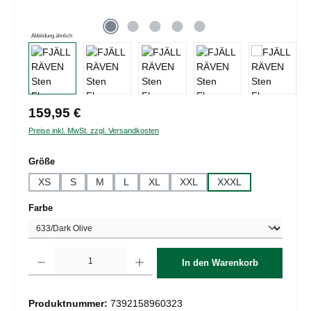
Abbildung ähnlich
Regulärer Preis:
159,95 €
Preise inkl. MwSt. zzgl. Versandkosten
auswählen
Größe
XS
S
M
L
XL
XXL
XXXL
auswählen
Farbe
Produkt Anzahl: Gib den gewünschten Wert ein oder benutze die Schaltflächen um d
In den Warenkorb
Produktnummer:
7392158960323