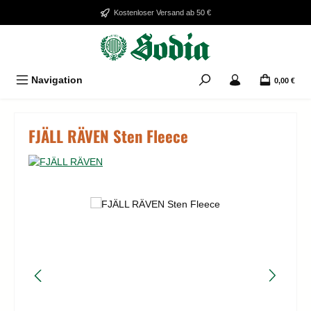
Zum Hauptinhalt springen
Kostenloser Versand ab 50 €
Navigation
0,00 €
FJÄLL RÄVEN Sten Fleece
Bildergalerie überspringen