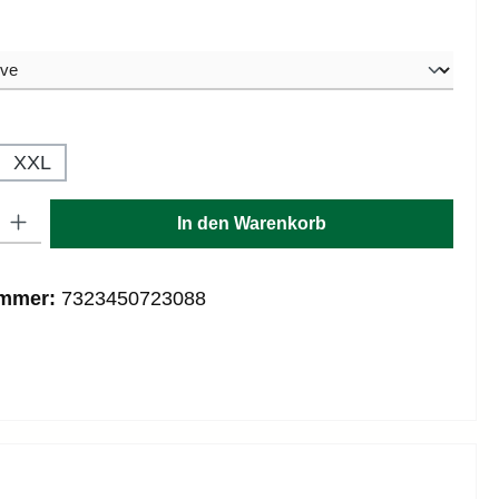
hlen
hlen
XXL
: Gib den gewünschten Wert ein oder benutze die Schaltflächen um die
In den Warenkorb
ummer:
7323450723088