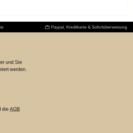
ie
Paypal, Kreditkarte & Sofortüberweisung
er und Sie
miert werden.
 die
AGB