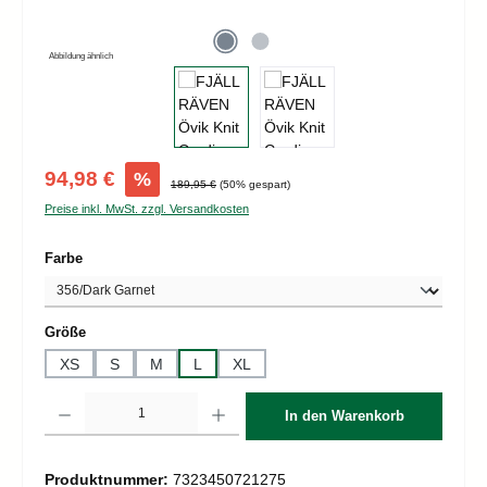
Abbildung ähnlich
Verkaufspreis:
94,98 €
%
Regulärer Preis:
189,95 €
(50% gespart)
Preise inkl. MwSt. zzgl. Versandkosten
auswählen
Farbe
auswählen
Größe
XS
S
M
L
XL
Produkt Anzahl: Gib den gewünschten Wert ein oder benutze die Schaltflächen um d
In den Warenkorb
Produktnummer:
7323450721275