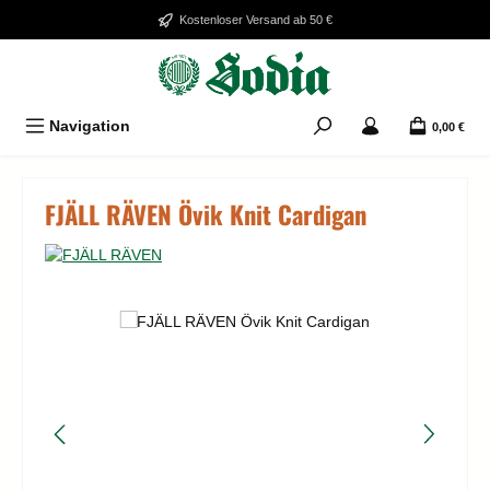
Zum Hauptinhalt springen
Kostenloser Versand ab 50 €
Navigation
0,00 €
FJÄLL RÄVEN Övik Knit Cardigan
Bildergalerie überspringen