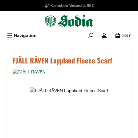
Zum Hauptinhalt springen
Kostenloser Versand ab 50 €
Navigation
0,00 €
FJÄLL RÄVEN Lappland Fleece Scarf
Bildergalerie überspringen