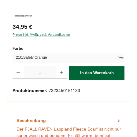
Abbildung ähnlich
Regulärer Preis:
34,95 €
Preise inkl. MwSt. zzgl. Versandkosten
auswählen
Farbe
Produkt Anzahl: Gib den gewünschten Wert ein oder benutze die Schaltflächen um d
In den Warenkorb
Produktnummer:
7323450151133
Beschreibung
Der FJÄLL RÄVEN Lappland Fleece Scarf ist nicht nur
super weich und bequem. Er hält warm, benötigt