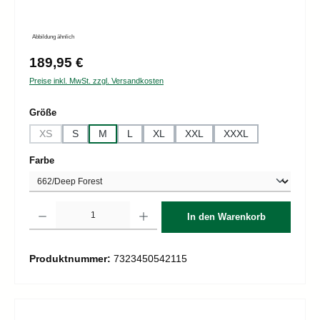
Abbildung ähnlich
Regulärer Preis:
189,95 €
Preise inkl. MwSt. zzgl. Versandkosten
auswählen
Größe
XS
S
M
L
XL
XXL
XXXL
(Diese Option ist zurzeit nicht verfügbar.)
auswählen
Farbe
Produkt Anzahl: Gib den gewünschten Wert ein oder benutze die Schaltflächen um d
In den Warenkorb
Produktnummer:
7323450542115