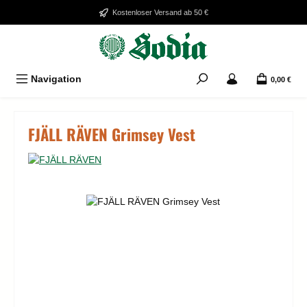
Zum Hauptinhalt springen
Kostenloser Versand ab 50 €
Navigation
0,00 €
FJÄLL RÄVEN Grimsey Vest
Bildergalerie überspringen