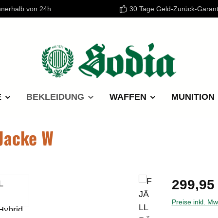
nnerhalb von 24h
30 Tage Geld-Zurück-Garant
E
BEKLEIDUNG
WAFFEN
MUNITION
 Jacke W
Regulärer P
299,95
Preise inkl. M