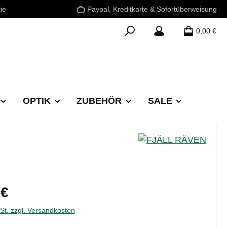
ie
Paypal, Kreditkarte & Sofortüberweisung
0,00 €
OPTIK
ZUBEHÖR
SALE
reis:
 €
wSt. zzgl. Versandkosten