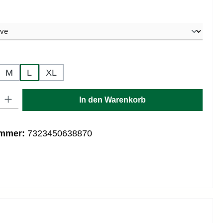
hlen
hlen
M
L
XL
: Gib den gewünschten Wert ein oder benutze die Schaltflächen um die
In den Warenkorb
ummer:
7323450638870