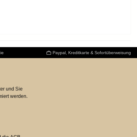
ie
Paypal, Kreditkarte & Sofortüberweisung
er und Sie
miert werden.