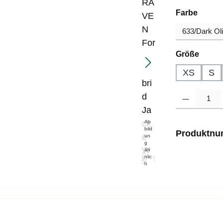
auswä
Farbe
auswä
Größe
XS
S
Produkt Anzahl
Ab
bild
Produktn
un
g
äh
nlic
h