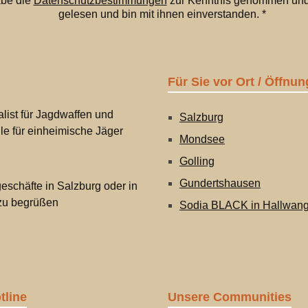
abe die
Datenschutzbestimmungen
zur Kenntnis genommen und
gelesen und bin mit ihnen einverstanden.
*
Für Sie vor Ort / Öffnun
list für Jagdwaffen und
Salzburg
lle für einheimische Jäger
Mondsee
Golling
Gundertshausen
eschäfte in Salzburg oder in
 zu begrüßen
Sodia BLACK in Hallwan
tline
Unsere Communities