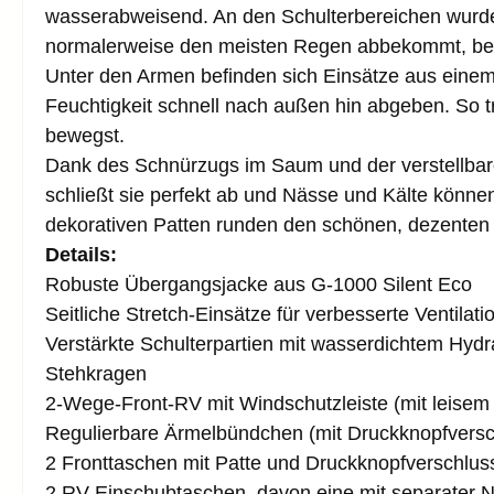
wasserabweisend. An den Schulterbereichen wurde 
normalerweise den meisten Regen abbekommt, bes
Unter den Armen befinden sich Einsätze aus eine
Feuchtigkeit schnell nach außen hin abgeben. So
bewegst.
Dank des Schnürzugs im Saum und der verstellbare
schließt sie perfekt ab und Nässe und Kälte könne
dekorativen Patten runden den schönen, dezenten
Details:
Robuste Übergangsjacke aus G-1000 Silent Eco
Seitliche Stretch-Einsätze für verbesserte Ventilat
Verstärkte Schulterpartien mit wasserdichtem Hyd
Stehkragen
2-Wege-Front-RV mit Windschutzleiste (mit leisem
Regulierbare Ärmelbündchen (mit Druckknopfversc
2 Fronttaschen mit Patte und Druckknopfverschlus
2 RV-Einschubtaschen, davon eine mit separater 