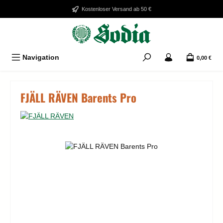
Zum Hauptinhalt springen
Kostenloser Versand ab 50 €
Navigation
0,00 €
FJÄLL RÄVEN Barents Pro
Bildergalerie überspringen