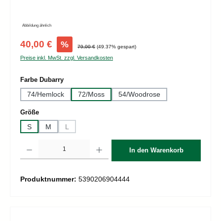
Abbildung ähnlich
Verkaufspreis:
40,00 €
%
Regulärer Preis:
79,00 €
(49.37% gespart)
Preise inkl. MwSt. zzgl. Versandkosten
auswählen
Farbe Dubarry
74/Hemlock
72/Moss
54/Woodrose
auswählen
Größe
S
M
L
(Diese Option ist zurzeit nicht verfügbar.)
Produkt Anzahl: Gib den gewünschten Wert ein oder benutze die Schaltflächen um d
In den Warenkorb
Produktnummer:
5390206904444