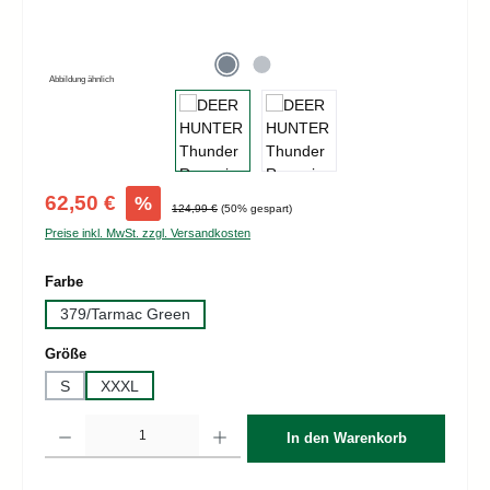
Abbildung ähnlich
Verkaufspreis:
62,50 €
%
Regulärer Preis:
124,99 €
(50% gespart)
Preise inkl. MwSt. zzgl. Versandkosten
auswählen
Farbe
379/Tarmac Green
auswählen
Größe
S
XXXL
Produkt Anzahl: Gib den gewünschten Wert ein oder benutze die Schaltflächen um d
In den Warenkorb