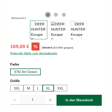
Abbildung ähnlich
Verkaufspreis:
169,00 €
%
Regulärer Preis:
299,99 €
(43.66% gespart)
Preise inkl. MwSt. zzgl. Versandkosten
auswählen
Farbe
376/ Art Green
auswählen
Größe
3XL
M
L
XL
XXL
Produkt Anzahl: Gib den gewünschten Wert ein oder benutze die Schaltflächen um d
In den Warenkorb