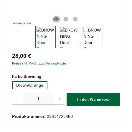
Abbildung ähnlich
Regulärer Preis:
28,00 €
Preise inkl. MwSt. zzgl. Versandkosten
auswählen
Farbe Browning
Brown/Orange
Produkt Anzahl: Gib den gewünschten Wert ein oder benutze die Schaltflächen um d
In den Warenkorb
Produktnummer:
23614725480