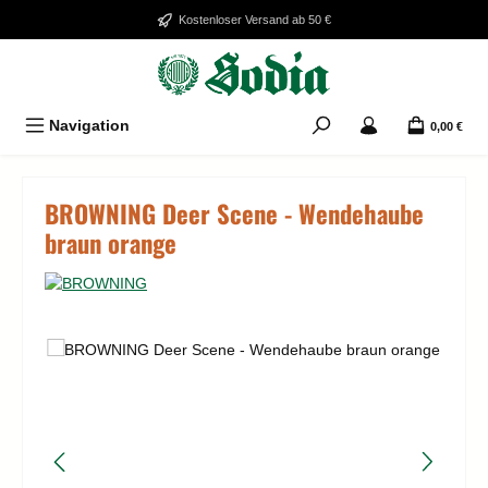
Zum Hauptinhalt springen
Kostenloser Versand ab 50 €
Navigation
0,00 €
BROWNING Deer Scene - Wendehaube
braun orange
Bildergalerie überspringen