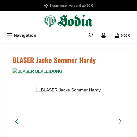
Zum Hauptinhalt springen
Kostenloser Versand ab 50 €
Navigation
0,00 €
BLASER Jacke Sommer Hardy
Bildergalerie überspringen