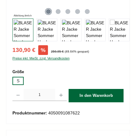
Abbildung ähnlich
Verkaufspreis:
130,90 €
%
Regulärer Preis:
259,95 €
(49.64% gespart)
Preise inkl. MwSt. zzgl. Versandkosten
auswählen
Größe
S
Produkt Anzahl: Gib den gewünschten Wert ein oder benutze die Schaltflächen um d
In den Warenkorb
Produktnummer:
4050091087622