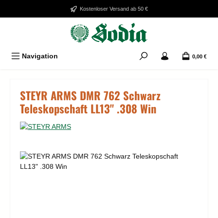
Zum Hauptinhalt springen
Kostenloser Versand ab 50 €
Navigation
0,00 €
STEYR ARMS DMR 762 Schwarz
Teleskopschaft LL13" .308 Win
Bildergalerie überspringen