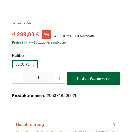
Abbildung ähnlich
Verkaufspreis:
4.299,00 €
%
Regulärer Preis:
4.932,00 €
(12.83% gespart)
Preise inkl. MwSt. zzgl. Versandkosten
auswählen
Kaliber
.308 Win.
Produkt Anzahl: Gib den gewünschten Wert ein oder benutze die Schaltflächen um d
In den Warenkorb
Produktnummer:
2053216300028
Beschreibung