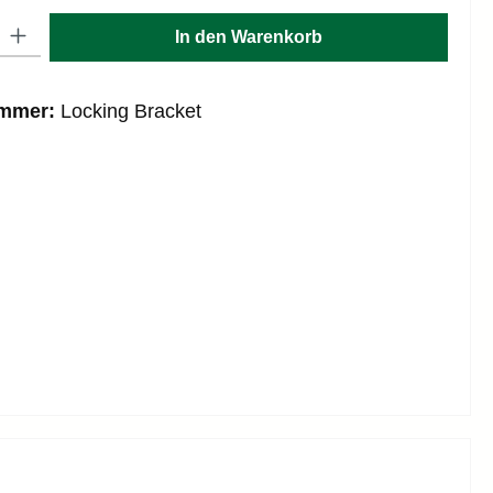
: Gib den gewünschten Wert ein oder benutze die Schaltflächen um die
In den Warenkorb
ummer:
Locking Bracket