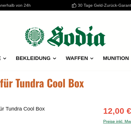
nnerhalb von 24h
30 Tage Geld-Zurück-Garant
E
BEKLEIDUNG
WAFFEN
MUNITION
 für Tundra Cool Box
Verkaufspre
12,00 
Preise inkl. M