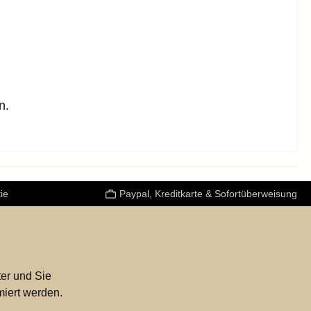
n.
ie
Paypal, Kreditkarte & Sofortüberweisung
er und Sie
miert werden.