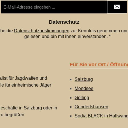
E-
Mail-
Adresse
*
Datenschutz
abe die
Datenschutzbestimmungen
zur Kenntnis genommen und
gelesen und bin mit ihnen einverstanden.
*
Für Sie vor Ort / Öffnun
list für Jagdwaffen und
Salzburg
lle für einheimische Jäger
Mondsee
Golling
Gundertshausen
eschäfte in Salzburg oder in
 zu begrüßen
Sodia BLACK in Hallwan