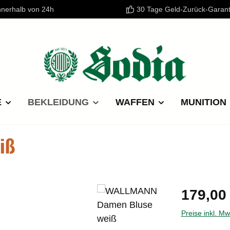
nnerhalb von 24h
30 Tage Geld-Zurück-Garant
E
BEKLEIDUNG
WAFFEN
MUNITION
iß
Regulärer P
179,00
Preise inkl. M