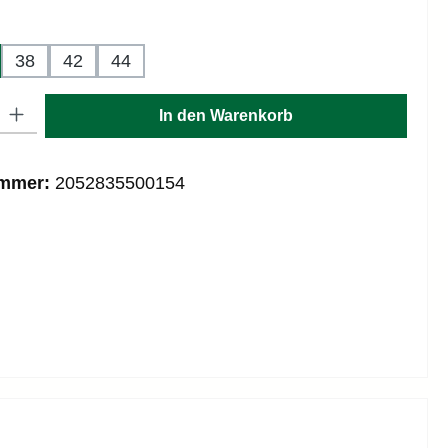
hlen
38
42
44
: Gib den gewünschten Wert ein oder benutze die Schaltflächen um die
In den Warenkorb
ummer:
2052835500154