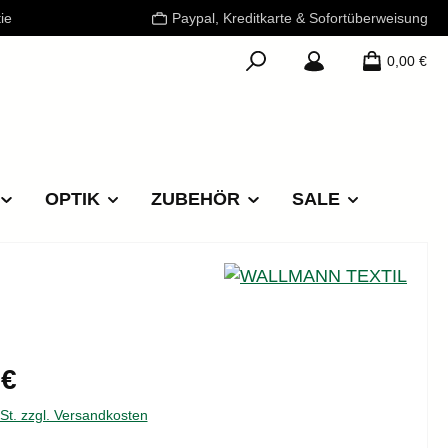
ie
Paypal, Kreditkarte & Sofortüberweisung
0,00 €
OPTIK
ZUBEHÖR
SALE
reis:
 €
wSt. zzgl. Versandkosten