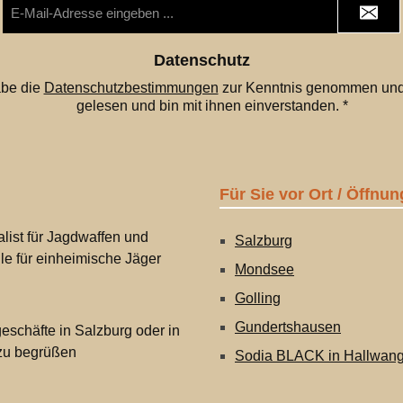
E-
Mail-
Adresse
*
Datenschutz
abe die
Datenschutzbestimmungen
zur Kenntnis genommen und
gelesen und bin mit ihnen einverstanden.
*
Für Sie vor Ort / Öffnun
list für Jagdwaffen und
Salzburg
lle für einheimische Jäger
Mondsee
Golling
Gundertshausen
eschäfte in Salzburg oder in
 zu begrüßen
Sodia BLACK in Hallwan