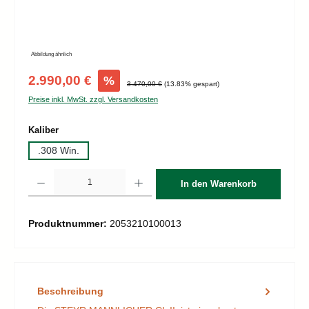
Abbildung ähnlich
Verkaufspreis:
2.990,00 €
%
Regulärer Preis:
3.470,00 €
(13.83% gespart)
Preise inkl. MwSt. zzgl. Versandkosten
auswählen
Kaliber
.308 Win.
Produkt Anzahl: Gib den gewünschten Wert ein oder benutze die Schaltflächen um d
In den Warenkorb
Produktnummer:
2053210100013
Beschreibung