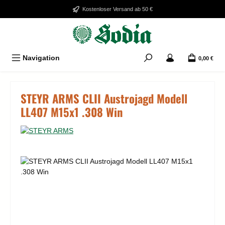
Zum Hauptinhalt springen
Kostenloser Versand ab 50 €
Navigation
0,00 €
STEYR ARMS CLII Austrojagd Modell
LL407 M15x1 .308 Win
Bildergalerie überspringen