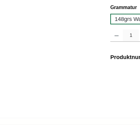
a
Grammatur
148grs Wa
Produkt Anzahl
Produktn