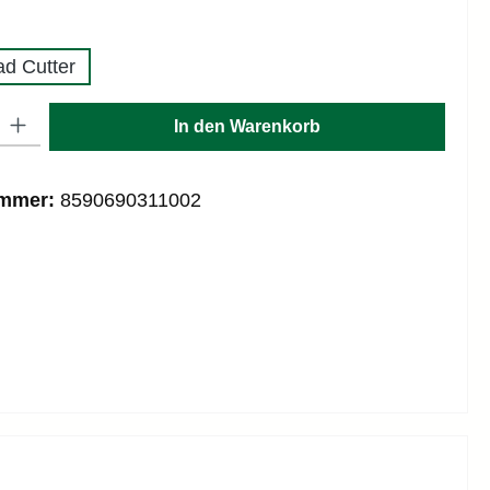
uswählen
d Cutter
: Gib den gewünschten Wert ein oder benutze die Schaltflächen um die
In den Warenkorb
ummer:
8590690311002