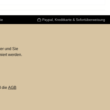
ie
Paypal, Kreditkarte & Sofortüberweisung
er und Sie
miert werden.
 die
AGB