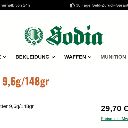
nnerhalb von 24h
30 Tage Geld-Zurück-Garant
E
BEKLEIDUNG
WAFFEN
MUNITION
 9,6g/148gr
Regulärer P
29,70 
Preise inkl. M