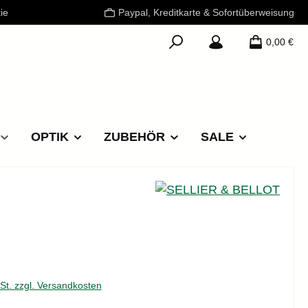
ie
Paypal, Kreditkarte & Sofortüberweisung
0,00 €
OPTIK
ZUBEHÖR
SALE
reis:
€
wSt. zzgl. Versandkosten