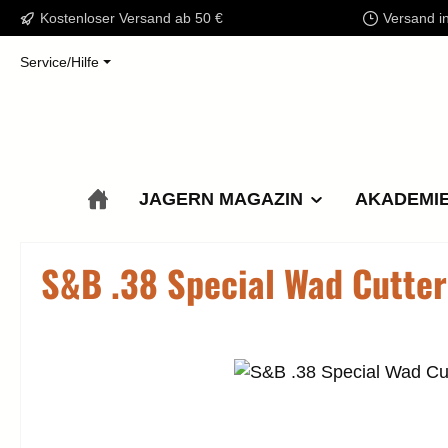
Kostenloser Versand ab 50 €
Versand i
m Hauptinhalt springen
Zur Suche springen
Zur Hauptnavigation springen
Service/Hilfe
JAGERN MAGAZIN
AKADEMI
S&B .38 Special Wad Cutter
Bildergalerie überspringen