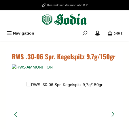
Zum Hauptinhalt springen
Kostenloser Versand ab 50 €
Navigation
0,00 €
RWS .30-06 Spr. Kegelspitz 9,7g/150gr
Bildergalerie überspringen