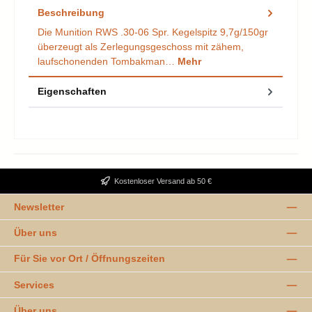
Beschreibung
Die Munition RWS .30-06 Spr. Kegelspitz 9,7g/150gr
überzeugt als Zerlegungsgeschoss mit zähem,
laufschonenden Tombakman…
Mehr
Eigenschaften
Kostenloser Versand ab 50 €
Newsletter
Über uns
Für Sie vor Ort / Öffnungszeiten
Services
Über uns