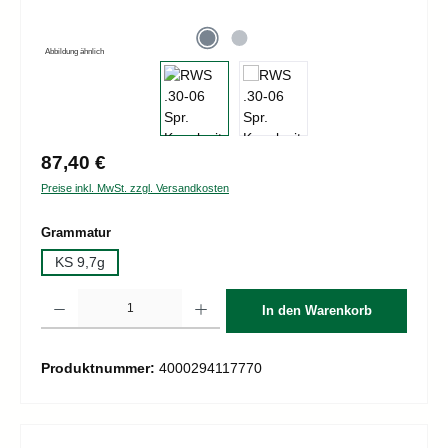
Abbildung ähnlich
Regulärer Preis:
87,40 €
Preise inkl. MwSt. zzgl. Versandkosten
auswählen
Grammatur
KS 9,7g
Produkt Anzahl: Gib den gewünschten Wert ein oder benutze die Schaltflächen um d
In den Warenkorb
Produktnummer:
4000294117770