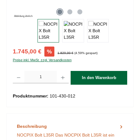
Abbildung ähnlich
Verkaufspreis:
1.745,00 €
%
Regulärer Preis:
1.829,00 €
(4.59% gespart)
Preise inkl. MwSt. zzgl. Versandkosten
Produkt Anzahl: Gib den gewünschten Wert ein oder benutze die Schaltflächen um d
In den Warenkorb
Produktnummer:
101-430-012
Beschreibung
NOCPIX Bolt L35R Das NOCPIX Bolt L35R ist ein