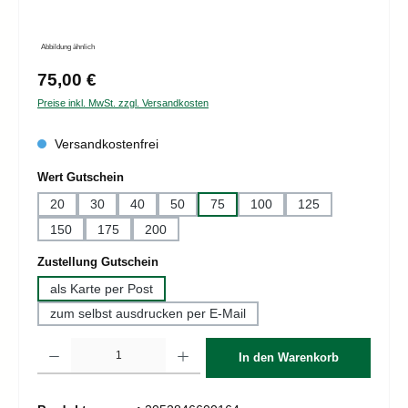
Abbildung ähnlich
Regulärer Preis:
75,00 €
Preise inkl. MwSt. zzgl. Versandkosten
Versandkostenfrei
auswählen
Wert Gutschein
20
30
40
50
75
100
125
150
175
200
auswählen
Zustellung Gutschein
als Karte per Post
zum selbst ausdrucken per E-Mail
Produkt Anzahl: Gib den gewünschten Wert ein oder benutze die Schaltflächen um d
In den Warenkorb