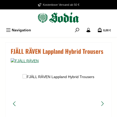
Zum Hauptinhalt springen
Kostenloser Versand ab 50 €
Navigation
0,00 €
FJÄLL RÄVEN Lappland Hybrid Trousers
Bildergalerie überspringen