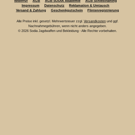
Widerruf
AGB
AGB SODIA Akademie
AGB Schießtraining
Impressum
Datenschutz
Reklamation & Umtausch
Versand & Zahlung
Geschenkgutschein
Flintenregistrierung
Alle Preise inkl. gesetzl. Mehrwertsteuer zzgl.
Versandkosten
und ggf.
Nachnahmegebühren, wenn nicht anders angegeben.
© 2026 Sodia Jagdwaffen und Bekleidung - Alle Rechte vorbehalten.