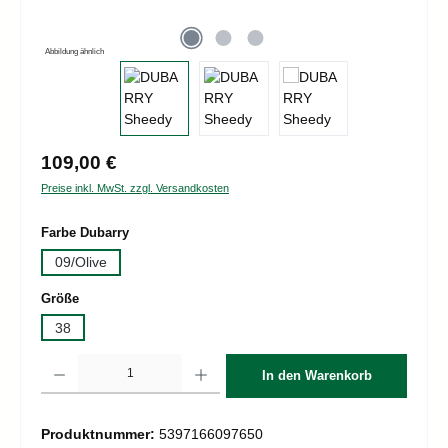
Abbildung ähnlich
Regulärer Preis:
109,00 €
Preise inkl. MwSt. zzgl. Versandkosten
auswählen
Farbe Dubarry
09/Olive
auswählen
Größe
38
Produkt Anzahl: Gib den gewünschten Wert ein oder benutze die Schaltflächen um d
In den Warenkorb
Produktnummer:
5397166097650