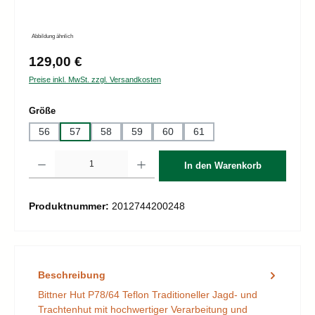
Abbildung ähnlich
Regulärer Preis:
129,00 €
Preise inkl. MwSt. zzgl. Versandkosten
auswählen
Größe
56
57
58
59
60
61
Produkt Anzahl: Gib den gewünschten Wert ein oder benutze die Schaltflächen um d
In den Warenkorb
Produktnummer:
2012744200248
Beschreibung
Bittner Hut P78/64 Teflon Traditioneller Jagd- und
Trachtenhut mit hochwertiger Verarbeitung und