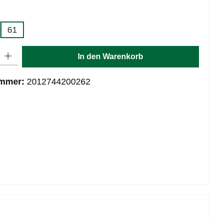
hlen
61
: Gib den gewünschten Wert ein oder benutze die Schaltflächen um die
In den Warenkorb
ummer:
2012744200262