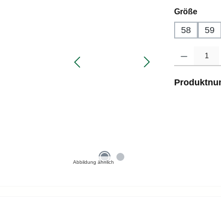
auswä
Größe
58
59
Produkt Anzahl
Produktn
Abbildung ähnlich