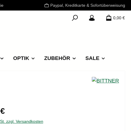
ie
Paypal, Kreditkarte & Sofortüberweisung
0,00 €
OPTIK
ZUBEHÖR
SALE
reis:
 €
wSt. zzgl. Versandkosten