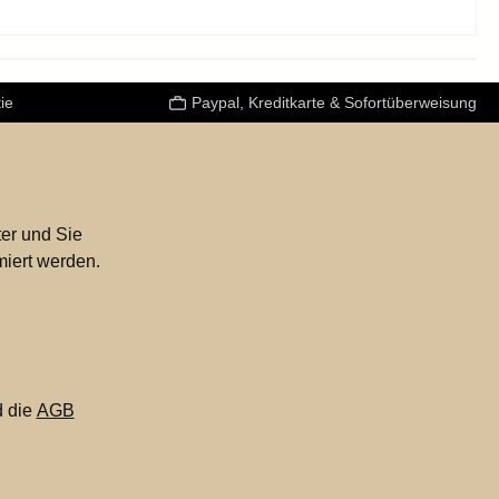
ie
Paypal, Kreditkarte & Sofortüberweisung
er und Sie
miert werden.
 die
AGB