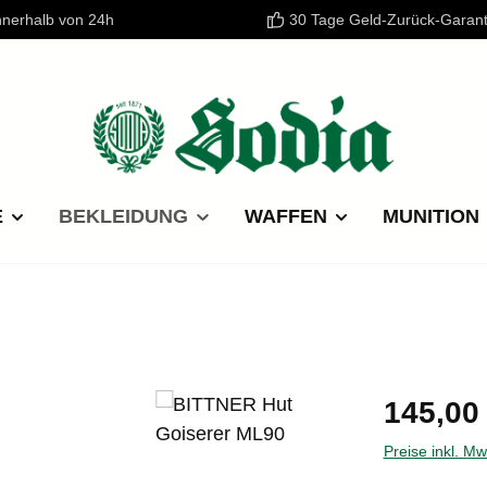
nnerhalb von 24h
30 Tage Geld-Zurück-Garant
E
BEKLEIDUNG
WAFFEN
MUNITION
Regulärer P
145,00
Preise inkl. M