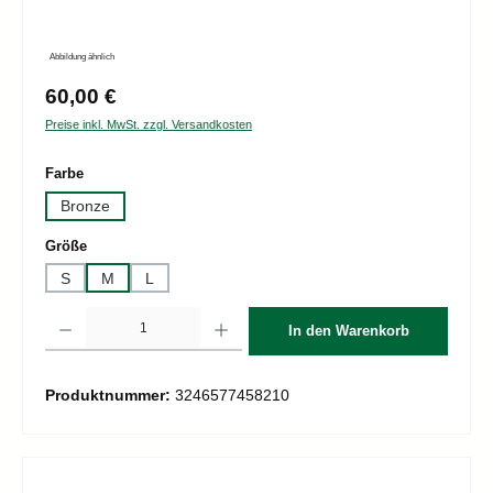
Abbildung ähnlich
Regulärer Preis:
60,00 €
Preise inkl. MwSt. zzgl. Versandkosten
auswählen
Farbe
Bronze
auswählen
Größe
S
M
L
Produkt Anzahl: Gib den gewünschten Wert ein oder benutze die Schaltflächen um d
In den Warenkorb
Produktnummer:
3246577458210