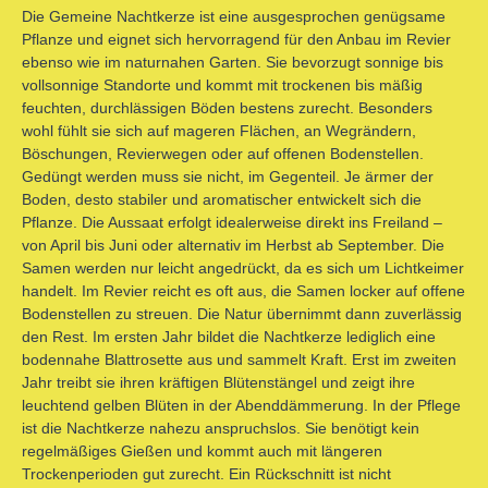
Die Gemeine Nachtkerze ist eine ausgesprochen genügsame
Pflanze und eignet sich hervorragend für den Anbau im Revier
ebenso wie im naturnahen Garten. Sie bevorzugt sonnige bis
vollsonnige Standorte und kommt mit trockenen bis mäßig
feuchten, durchlässigen Böden bestens zurecht. Besonders
wohl fühlt sie sich auf mageren Flächen, an Wegrändern,
Böschungen, Revierwegen oder auf offenen Bodenstellen.
Gedüngt werden muss sie nicht, im Gegenteil. Je ärmer der
Boden, desto stabiler und aromatischer entwickelt sich die
Pflanze. Die Aussaat erfolgt idealerweise direkt ins Freiland –
von April bis Juni oder alternativ im Herbst ab September. Die
Samen werden nur leicht angedrückt, da es sich um Lichtkeimer
handelt. Im Revier reicht es oft aus, die Samen locker auf offene
Bodenstellen zu streuen. Die Natur übernimmt dann zuverlässig
den Rest. Im ersten Jahr bildet die Nachtkerze lediglich eine
bodennahe Blattrosette aus und sammelt Kraft. Erst im zweiten
Jahr treibt sie ihren kräftigen Blütenstängel und zeigt ihre
leuchtend gelben Blüten in der Abenddämmerung. In der Pflege
ist die Nachtkerze nahezu anspruchslos. Sie benötigt kein
regelmäßiges Gießen und kommt auch mit längeren
Trockenperioden gut zurecht. Ein Rückschnitt ist nicht