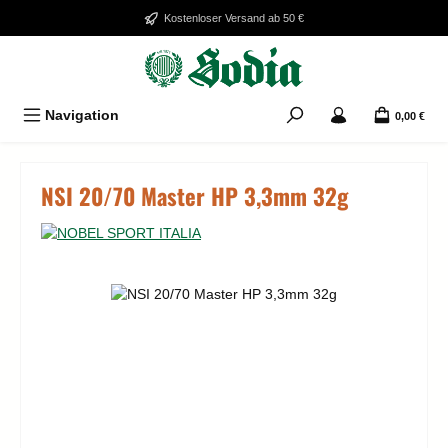
Zum Hauptinhalt springen
Kostenloser Versand ab 50 €
Navigation
0,00 €
NSI 20/70 Master HP 3,3mm 32g
Bildergalerie überspringen