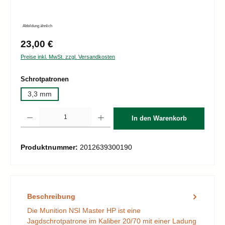
Abbildung ähnlich
Regulärer Preis:
23,00 €
Preise inkl. MwSt. zzgl. Versandkosten
auswählen
Schrotpatronen
3,3 mm
Produkt Anzahl: Gib den gewünschten Wert ein oder benutze die Schaltflächen um d
In den Warenkorb
Produktnummer:
2012639300190
Beschreibung
Die Munition NSI Master HP ist eine
Jagdschrotpatrone im Kaliber 20/70 mit einer Ladung