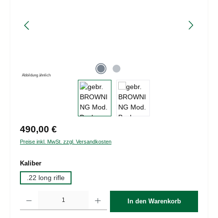
Abbildung ähnlich
Regulärer Preis:
490,00 €
Preise inkl. MwSt. zzgl. Versandkosten
auswählen
Kaliber
.22 long rifle
Produkt Anzahl: Gib den gewünschten Wert ein oder benutze die Schaltflächen um d
In den Warenkorb