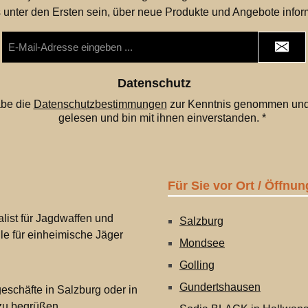
 unter den Ersten sein, über neue Produkte und Angebote infor
E-
Mail-
Adresse
*
Datenschutz
abe die
Datenschutzbestimmungen
zur Kenntnis genommen und
gelesen und bin mit ihnen einverstanden.
*
Für Sie vor Ort / Öffnun
list für Jagdwaffen und
Salzburg
lle für einheimische Jäger
Mondsee
Golling
Gundertshausen
eschäfte in Salzburg oder in
 zu begrüßen