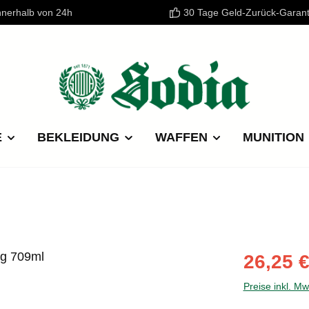
nnerhalb von 24h
30 Tage Geld-Zurück-Garant
E
BEKLEIDUNG
WAFFEN
MUNITION
Verkaufspre
26,25 
Preise inkl. M