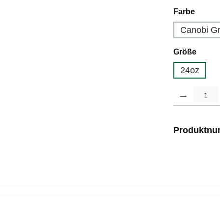
auswä
Farbe
Canobi G
auswä
Größe
24oz
Produkt Anzahl
Produktn