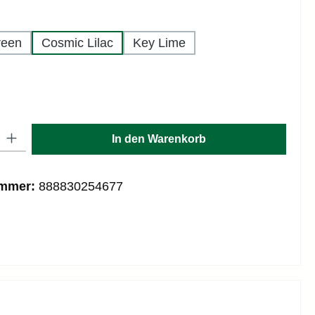
hlen
reen
Cosmic Lilac
Key Lime
hlen
: Gib den gewünschten Wert ein oder benutze die Schaltflächen um die
In den Warenkorb
ummer:
888830254677