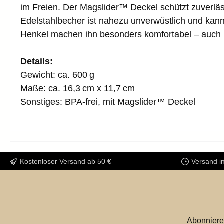
im Freien. Der Magslider™ Deckel schützt zuverlä
Edelstahlbecher ist nahezu unverwüstlich und ka
Henkel machen ihn besonders komfortabel – auch
Details:
Gewicht: ca. 600 g
Maße: ca. 16,3 cm x 11,7 cm
Sonstiges: BPA-frei, mit Magslider™ Deckel
Kostenloser Versand ab 50 €
Versand i
Abonniere