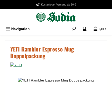
Zum Hauptinhalt springen
Kostenloser Versand ab 50 €
Navigation
0,00 €
YETI Rambler Espresso Mug
Doppelpackung
Bildergalerie überspringen