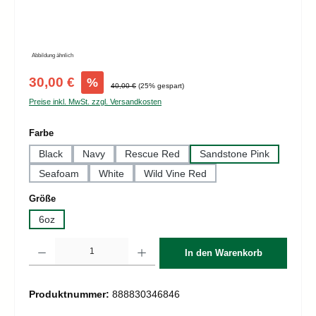
Abbildung ähnlich
Verkaufspreis:
30,00 €
%
Regulärer Preis:
40,00 €
(25% gespart)
Preise inkl. MwSt. zzgl. Versandkosten
auswählen
Farbe
Black
Navy
Rescue Red
Sandstone Pink
Seafoam
White
Wild Vine Red
auswählen
Größe
6oz
Produkt Anzahl: Gib den gewünschten Wert ein oder benutze die Schaltflächen um d
In den Warenkorb
Produktnummer:
888830346846