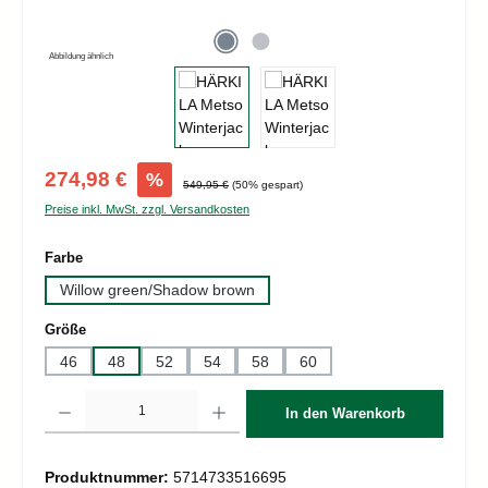
Abbildung ähnlich
Verkaufspreis:
274,98 €
%
Regulärer Preis:
549,95 €
(50% gespart)
Preise inkl. MwSt. zzgl. Versandkosten
auswählen
Farbe
Willow green/Shadow brown
auswählen
Größe
46
48
52
54
58
60
Produkt Anzahl: Gib den gewünschten Wert ein oder benutze die Schaltflächen um d
In den Warenkorb
Produktnummer:
5714733516695